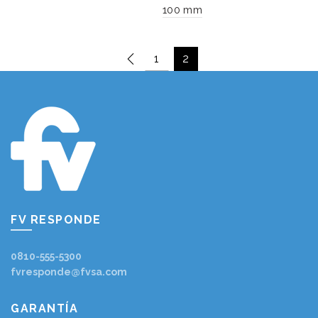
100 mm
1
2
FV RESPONDE
0810-555-5300
fvresponde@fvsa.com
GARANTÍA