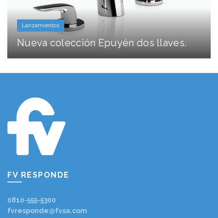
Lanzamientos
Nueva colección Epuyén dos llaves.
FV RESPONDE
0810-555-5300
fvresponde@fvsa.com