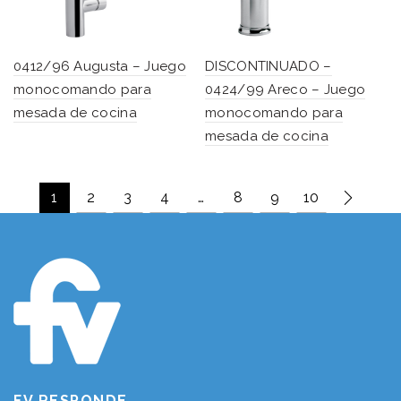
0412/96 Augusta – Juego
DISCONTINUADO –
monocomando para
0424/99 Areco – Juego
mesada de cocina
monocomando para
mesada de cocina
1
2
3
4
…
8
9
10
FV RESPONDE