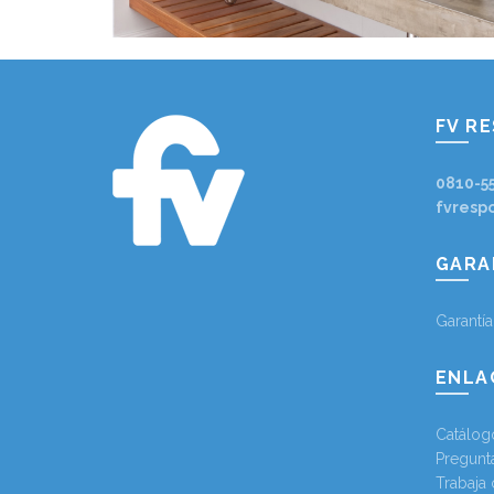
FV R
0810-5
fvresp
GARA
Garantí
ENLA
Catálog
Pregunt
Trabaja