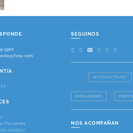
ESPONDE
SEGUINOS
55-5300
onde@fvsa.com
NTÍA
ACCESO EXTRANET
a FV
INSTALADORES
PROFES
CES
o
NOS ACOMPAÑAN
as Frecuentes
 con nosotros