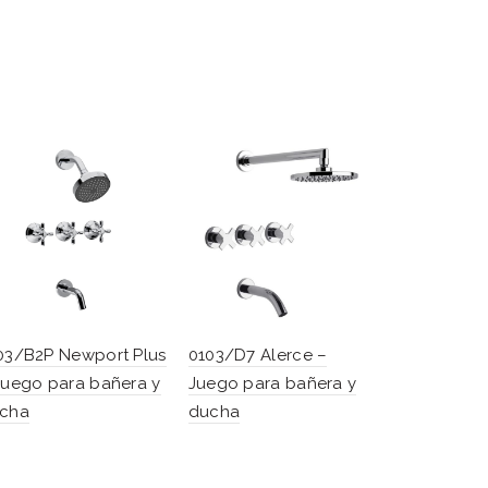
03/B2P Newport Plus
0103/D7 Alerce –
0411.02/B2
Juego para bañera y
Juego para bañera y
Juego mo
cha
ducha
para mesa
cocina