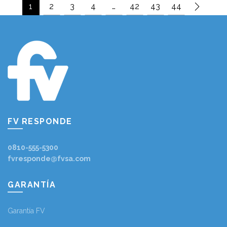
1
2
3
4
…
42
43
44
FV RESPONDE
0810-555-5300
fvresponde@fvsa.com
GARANTÍA
Garantía FV