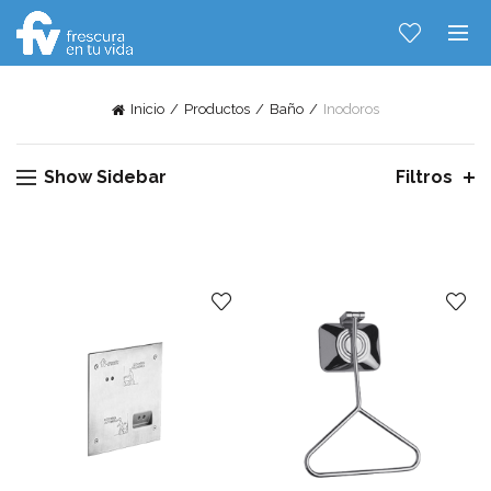
Inicio
Productos
Baño
Inodoros
Show Sidebar
Filtros
Hablemos...
Solo tenes que decirme: Hola