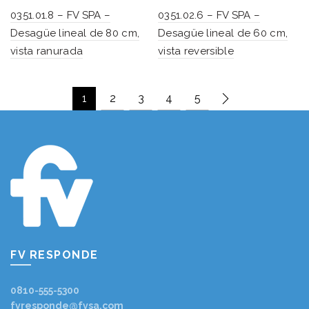
0351.01.8 – FV SPA –
0351.02.6 – FV SPA –
Desagüe lineal de 80 cm,
Desagüe lineal de 60 cm,
vista ranurada
vista reversible
1
2
3
4
5
FV RESPONDE
0810-555-5300
fvresponde@fvsa.com