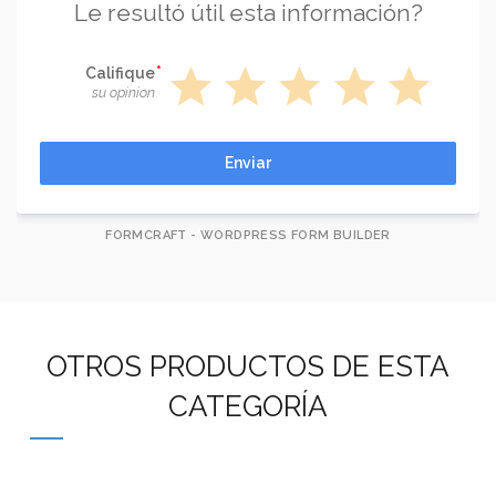
Le resultó útil esta información?
star
star
star
star
star
Califique
su opinion
Enviar
FORMCRAFT - WORDPRESS FORM BUILDER
OTROS PRODUCTOS DE ESTA
CATEGORÍA