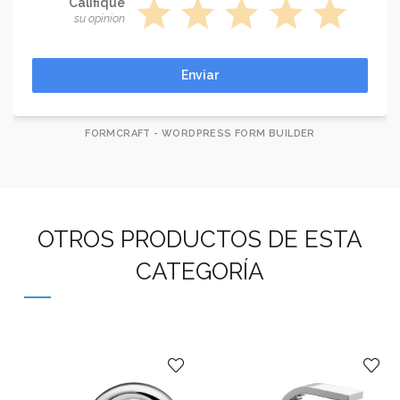
star
star
star
star
star
Califique
su opinion
Enviar
FORMCRAFT - WORDPRESS FORM BUILDER
OTROS PRODUCTOS DE ESTA
CATEGORÍA