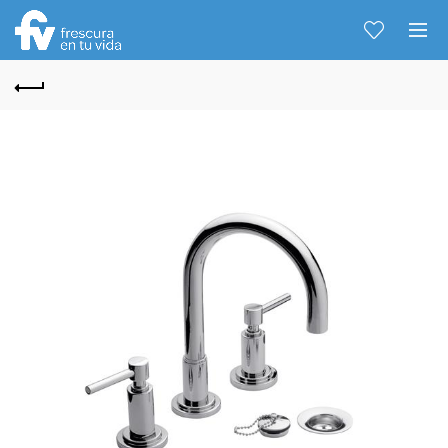
Hablemos...
Solo tenes que decirme: Hola