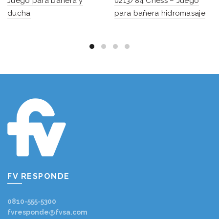
Juego para bañera y
0213/84 Chess – Juego
ducha
para bañera hidromasaje
FV RESPONDE
0810-555-5300
fvresponde@fvsa.com