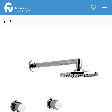
Hablemos...
Solo tenes que decirme: Hola