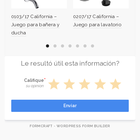
0103/17 California –
0207/17 California –
02
Juego para bañera y
Juego para lavatorio
J
ducha
Le resultó útil esta información?
star
star
star
star
star
Califique
su opinion
Enviar
FORMCRAFT - WORDPRESS FORM BUILDER