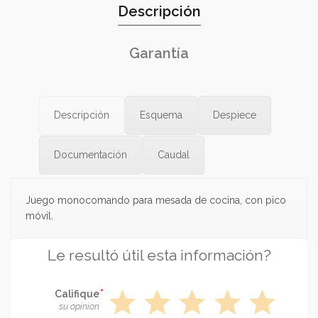
Descripción
Garantía
Descripción
Esquema
Despiece
Documentación
Caudal
Juego monocomando para mesada de cocina, con pico
móvil.
Le resultó útil esta información?
star
star
star
star
star
Califique
su opinion