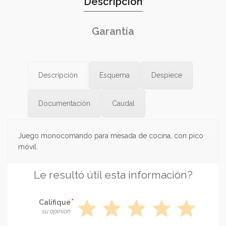
Descripción
Garantía
Descripción
Esquema
Despiece
Documentación
Caudal
Juego monocomando para mesada de cocina, con pico
móvil.
Le resultó útil esta información?
star
star
star
star
star
Califique
su opinion