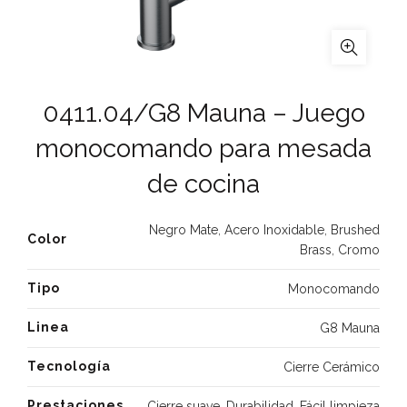
0411.04/G8 Mauna – Juego
monocomando para mesada
de cocina
Negro Mate
,
Acero Inoxidable
,
Brushed
Color
Brass
,
Cromo
Tipo
Monocomando
Linea
G8 Mauna
Tecnología
Cierre Cerámico
Prestaciones
Cierre suave
,
Durabilidad
,
Fácil limpieza