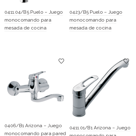
0411.04/B5 Puelo – Juego
0423/B5 Puelo – Juego
monocomando para
monocomando para
mesada de cocina
mesada de cocina
0406/B1 Arizona – Juego
0411.01/B1 Arizona – Juego
monocomando para pared
monocomando para