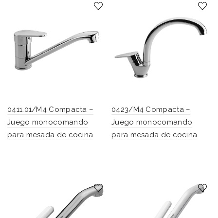
0411.01/M4 Compacta –
0423/M4 Compacta –
Juego monocomando
Juego monocomando
para mesada de cocina
para mesada de cocina