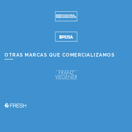
OTRAS MARCAS QUE COMERCIALIZAMOS