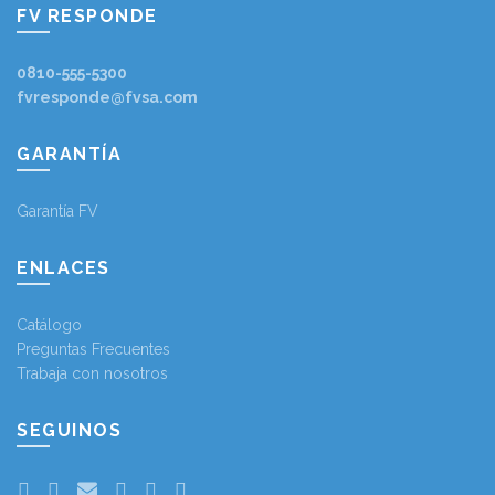
FV RESPONDE
0810-555-5300
fvresponde@fvsa.com
GARANTÍA
Garantía FV
ENLACES
Catálogo
Preguntas Frecuentes
Trabaja con nosotros
SEGUINOS