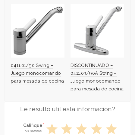
0411.01/90 Swing –
DISCONTINUADO –
Juego monocomando
0411.03/90A Swing –
para mesada de cocina
Juego monocomando
para mesada de cocina
Le resultó útil esta información?
star
star
star
star
star
Califique
su opinion