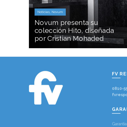
,
Noticias
Novum
Novum presenta su
colección Hito, diseñada
por Cristian Mohaded
FV R
0810-5
fvresp
GARA
Garantí