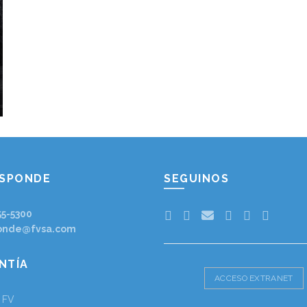
ESPONDE
SEGUINOS
55-5300
onde@fvsa.com
NTÍA
ACCESO EXTRANET
a FV