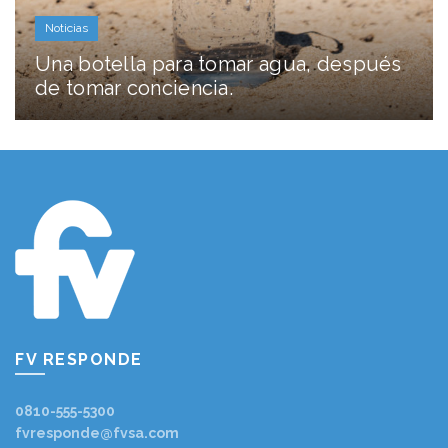
Noticias
Una botella para tomar agua, después
de tomar conciencia.
FV RESPONDE
0810-555-5300
fvresponde@fvsa.com