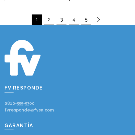
1
2
3
4
5
FV RESPONDE
0810-555-5300
fvresponde@fvsa.com
GARANTÍA