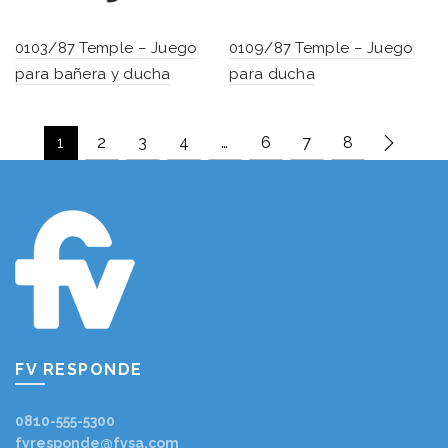
0103/87 Temple – Juego
0109/87 Temple – Juego
para bañera y ducha
para ducha
1
2
3
4
…
6
7
8
FV RESPONDE
0810-555-5300
fvresponde@fvsa.com