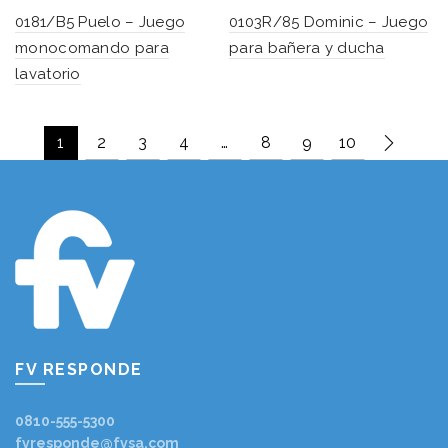
0181/B5 Puelo – Juego
0103R/85 Dominic – Juego
monocomando para
para bañera y ducha
lavatorio
1
2
3
4
…
8
9
10
FV RESPONDE
0810-555-5300
fvresponde@fvsa.com