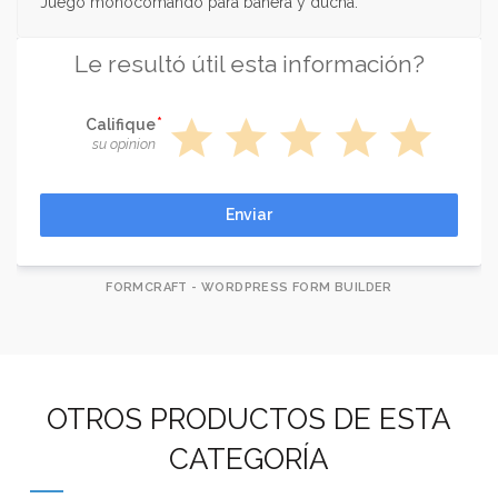
Juego monocomando para bañera y ducha.
Le resultó útil esta información?
star
star
star
star
star
Califique
su opinion
Enviar
FORMCRAFT - WORDPRESS FORM BUILDER
OTROS PRODUCTOS DE ESTA
CATEGORÍA