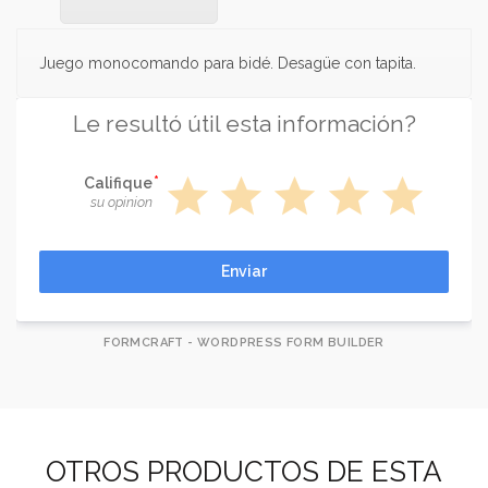
Juego monocomando para bidé. Desagüe con tapita.
Le resultó útil esta información?
star
star
star
star
star
Califique
su opinion
Enviar
FORMCRAFT - WORDPRESS FORM BUILDER
OTROS PRODUCTOS DE ESTA