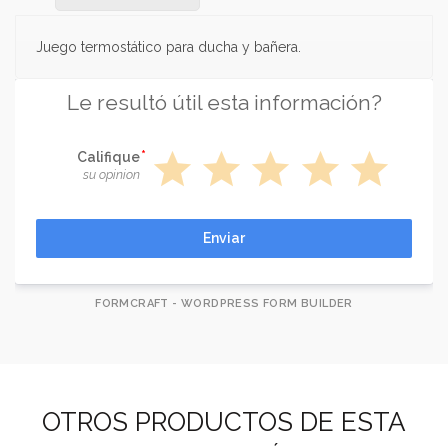
Juego termostático para ducha y bañera.
Le resultó útil esta información?
star
star
star
star
star
Califique
su opinion
Enviar
FORMCRAFT - WORDPRESS FORM BUILDER
OTROS PRODUCTOS DE ESTA