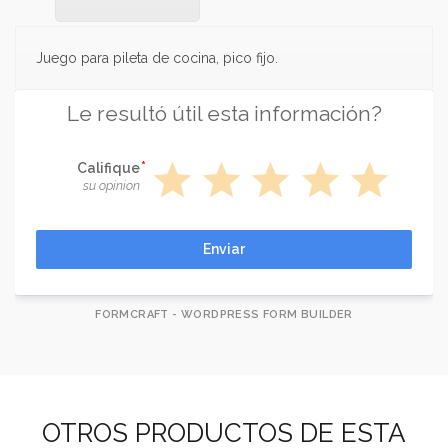
Juego para pileta de cocina, pico fijo.
Le resultó útil esta información?
star
star
star
star
star
Califique
su opinion
Enviar
FORMCRAFT - WORDPRESS FORM BUILDER
OTROS PRODUCTOS DE ESTA