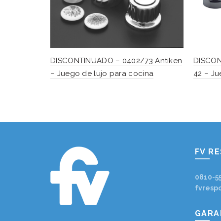
DISCONTINUADO – 0402/73 Antiken
DISCON
– Juego de lujo para cocina
42 – Ju
FV R
0810-5
fvresp
GARA