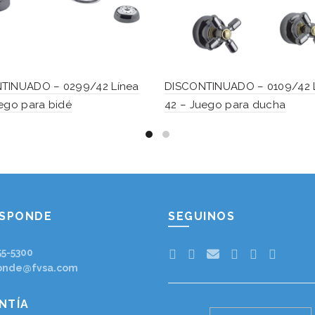
TINUADO – 0299/42 Línea
DISCONTINUADO – 0109/42 
ego para bidé
42 – Juego para ducha
ESPONDE
SEGUINOS
55-5300
onde@fvsa.com
NTÍA