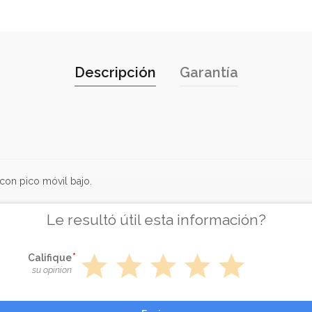
Descripción
Garantía
 con pico móvil bajo.
Le resultó útil esta información?
star
star
star
star
star
Califique
su opinion