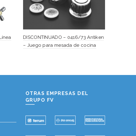
Línea
DISCONTINUADO – 0416/73 Antiken
DISCONTIN
– Juego para mesada de cocina
– Juego de
Hablemos...
Solo tenes que decirme: Hola
OTRAS EMPRESAS DEL
GRUPO FV