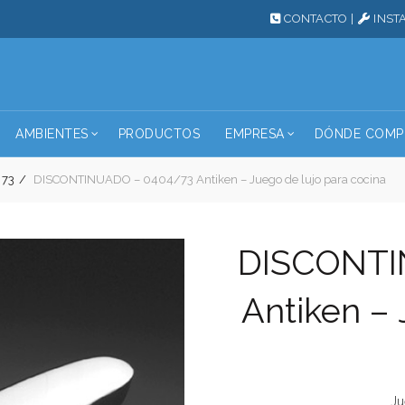
CONTACTO
|
INST
AMBIENTES
PRODUCTOS
EMPRESA
DÓNDE COMP
 73
DISCONTINUADO – 0404/73 Antiken – Juego de lujo para cocina
DISCONTI
Antiken – 
Ju