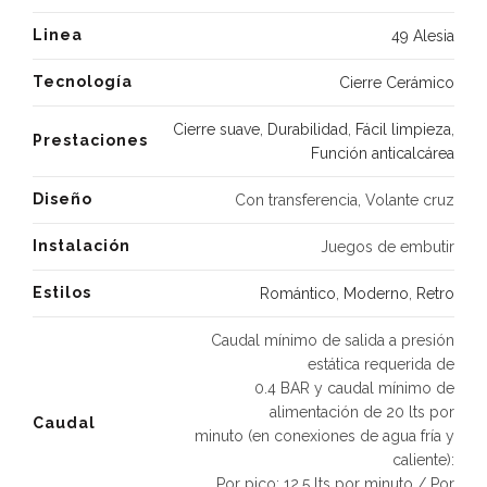
Linea
49 Alesia
Tecnología
Cierre Cerámico
Cierre suave
,
Durabilidad
,
Fácil limpieza
,
Prestaciones
Función anticalcárea
Diseño
Con transferencia, Volante cruz
Instalación
Juegos de embutir
Estilos
Romántico
,
Moderno
,
Retro
Caudal mínimo de salida a presión
estática requerida de
0.4 BAR y caudal mínimo de
alimentación de 20 lts por
Caudal
minuto (en conexiones de agua fría y
caliente):
Por pico: 12,5 lts por minuto / Por