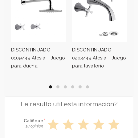
DISCONTINUADO –
DISCONTINUADO –
D
0109/49 Alesia – Juego
0203/49 Alesia – Juego
02
para ducha
para lavatorio
pa
Le resultó útil esta información?
star
star
star
star
star
Califique
su opinion