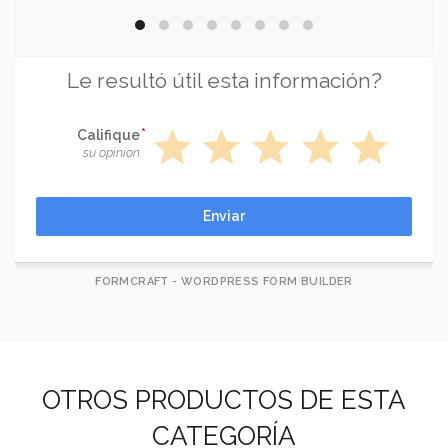
Le resultó útil esta información?
star
star
star
star
star
Califique
su opinion
Enviar
FORMCRAFT - WORDPRESS FORM BUILDER
OTROS PRODUCTOS DE ESTA
CATEGORÍA