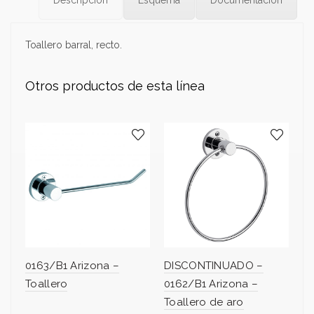
Descripción
Esquema
Documentación
Toallero barral, recto.
Otros productos de esta línea
0163/B1 Arizona –
DISCONTINUADO –
01
Toallero
0162/B1 Arizona –
Po
Toallero de aro