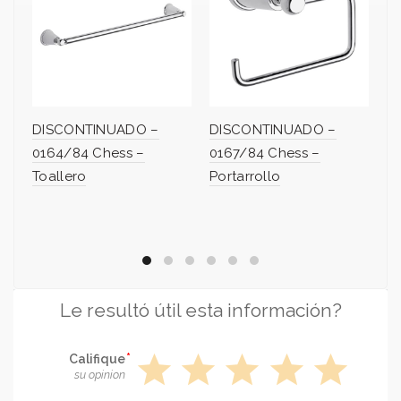
DISCONTINUADO –
DISCONTINUADO –
D
0164/84 Chess –
0167/84 Chess –
0
Toallero
Portarrollo
ce
Le resultó útil esta información?
star
star
star
star
star
Califique
su opinion