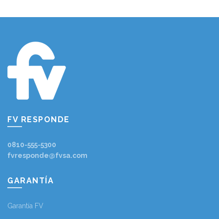
FV RESPONDE
0810-555-5300
fvresponde@fvsa.com
GARANTÍA
Garantía FV