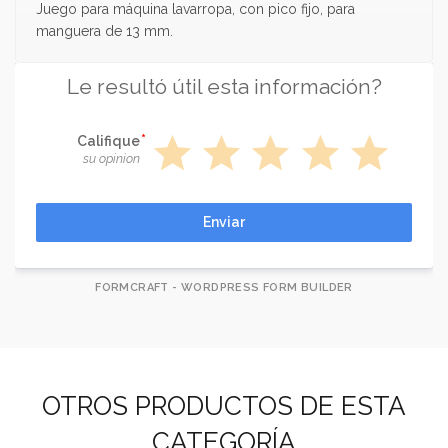
Juego para máquina lavarropa, con pico fijo, para
manguera de 13 mm.
Le resultó útil esta información?
star
star
star
star
star
Califique
su opinion
Enviar
FORMCRAFT - WORDPRESS FORM BUILDER
OTROS PRODUCTOS DE ESTA
CATEGORÍA