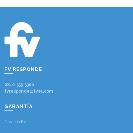
FV RESPONDE
0810-555-5300
fvresponde@fvsa.com
GARANTÍA
Garantía FV