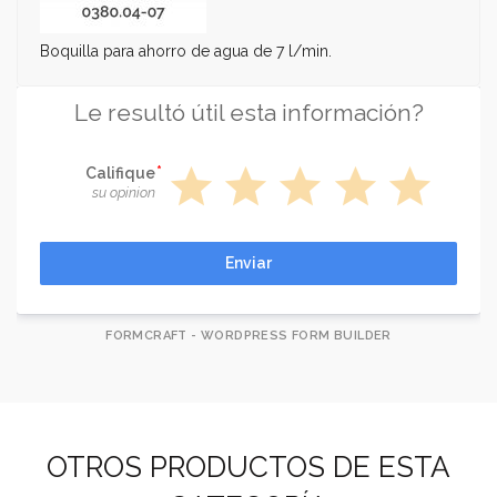
Boquilla para ahorro de agua de 7 l/min.
Le resultó útil esta información?
star
star
star
star
star
Califique
su opinion
Enviar
FORMCRAFT - WORDPRESS FORM BUILDER
OTROS PRODUCTOS DE ESTA