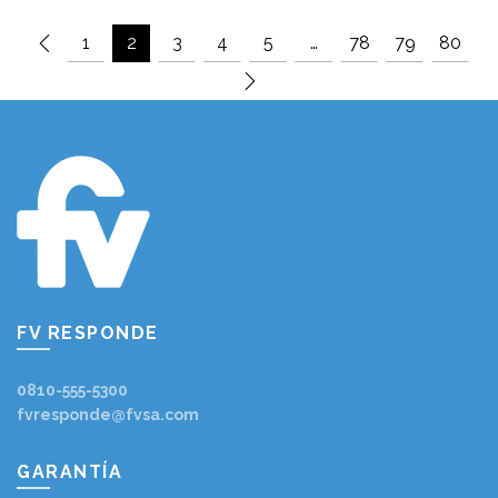
1
2
3
4
5
…
78
79
80
FV RESPONDE
0810-555-5300
fvresponde@fvsa.com
GARANTÍA