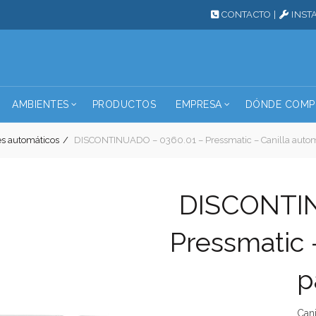
CONTACTO
|
INST
AMBIENTES
PRODUCTOS
EMPRESA
DÓNDE COMP
es automáticos
DISCONTINUADO – 0360.01 – Pressmatic – Canilla autom
DISCONTIN
Pressmatic 
p
Cani