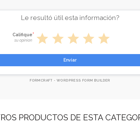
Le resultó útil esta información?
star
star
star
star
star
Califique
su opinion
Enviar
FORMCRAFT - WORDPRESS FORM BUILDER
ROS PRODUCTOS DE ESTA CATEGO