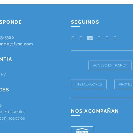
ESPONDE
SEGUINOS
55-5300
onde@fvsa.com
NTÍA
ACCESO EXTRANET
a FV
INSTALADORES
PROFES
CES
o
NOS ACOMPAÑAN
as Frecuentes
 con nosotros