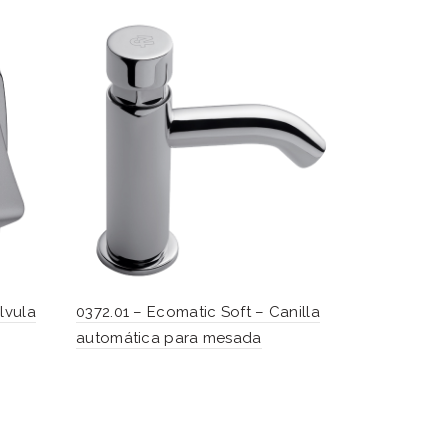
lvula
0372.01 – Ecomatic Soft – Canilla
0347A – Pr
automática para mesada
automática