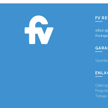
FV R
0810-5
fvresp
GARA
Garantí
ENLA
Catálog
Pregunt
Trabaja