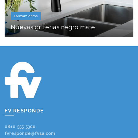
Lanzamientos
Nuevas griferías negro mate
FV RESPONDE
0810-555-5300
fvresponde@fvsa.com