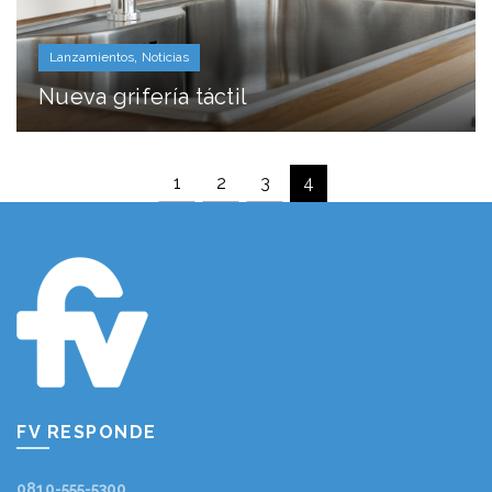
,
Lanzamientos
Noticias
Nueva grifería táctil
1
2
3
4
FV RESPONDE
0810-555-5300