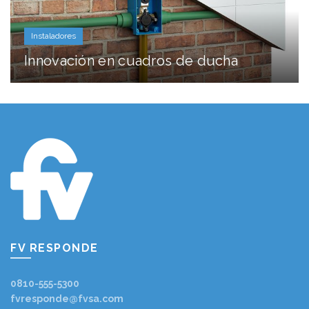
Instaladores
Innovación en cuadros de ducha
FV RESPONDE
0810-555-5300
fvresponde@fvsa.com