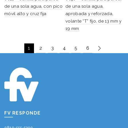
de una sola agua, con pico
de una sola agua,
móvil alto y cruz fija
aprobada y reforzada,
volante “T” fijo, de 13 mm y
19 mm
1
2
3
4
5
6
FV RESPONDE
0810-555-5300