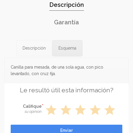
Descripción
Garantía
Descripción
Esquema
Canilla para mesada, de una sola agua, con pico
levantado, con cruz fija.
Le resultó útil esta información?
star
star
star
star
star
Califique
su opinion
Enviar