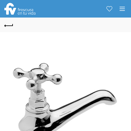
Hablemos...
Solo tenes que decirme: Hola