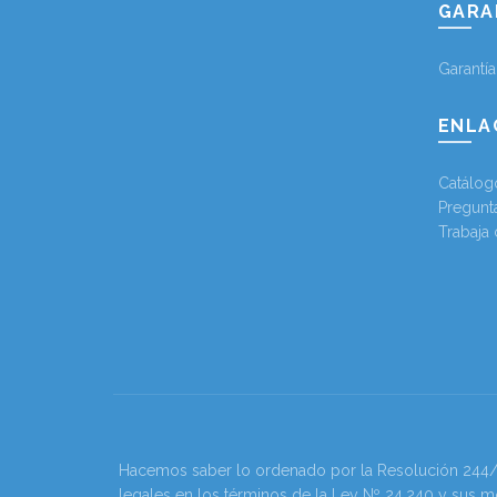
GARA
Garantí
ENLA
Catálog
Pregunt
Trabaja
Hacemos saber lo ordenado por la Resolución 244/202
legales en los términos de la Ley Nº 24.240 y sus m