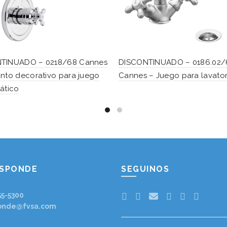
TINUADO – 0218/68 Cannes
DISCONTINUADO – 0186.02/
nto decorativo para juego
Cannes – Juego para lavator
ático
ESPONDE
SEGUINOS
55-5300
onde@fvsa.com