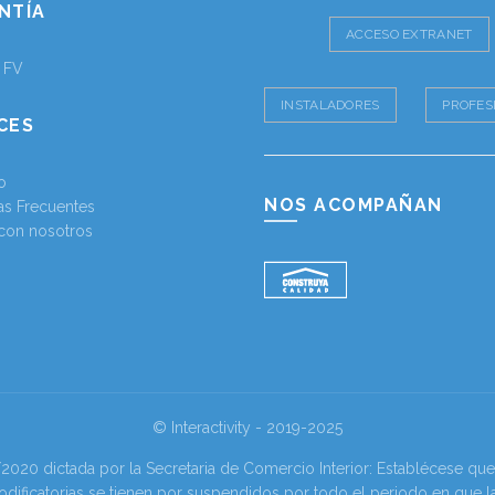
NTÍA
ACCESO EXTRANET
a FV
INSTALADORES
PROFES
CES
o
NOS ACOMPAÑAN
as Frecuentes
 con nosotros
© Interactivity - 2019-2025
0 dictada por la Secretaria de Comercio Interior: Establécese que l
odificatorias se tienen por suspendidos por todo el periodo en que l