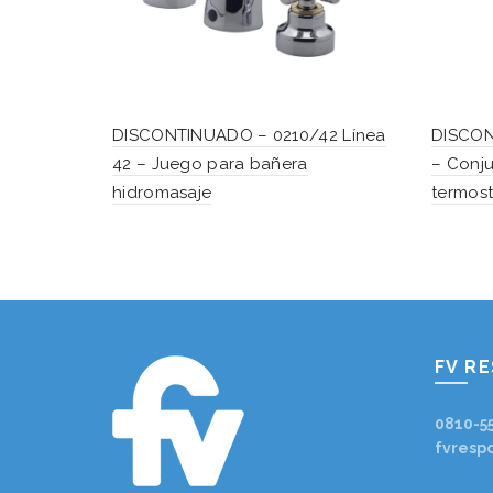
DISCONTINUADO – 0210/42 Línea
DISCON
42 – Juego para bañera
– Conju
hidromasaje
termost
FV R
0810-5
fvresp