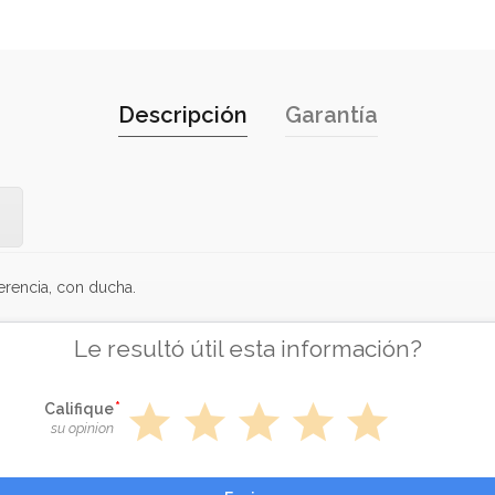
Descripción
Garantía
erencia, con ducha.
Le resultó útil esta información?
star
star
star
star
star
Califique
su opinion