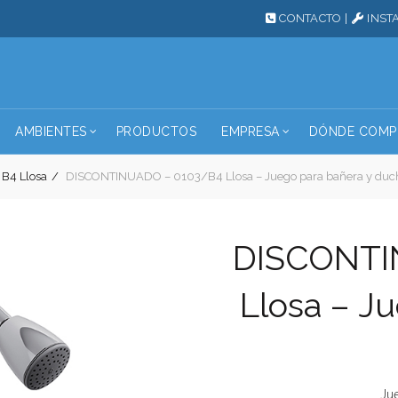
CONTACTO
|
INST
AMBIENTES
PRODUCTOS
EMPRESA
DÓNDE COMP
 B4 Llosa
DISCONTINUADO – 0103/B4 Llosa – Juego para bañera y duc
DISCONTI
Llosa – J
Ju