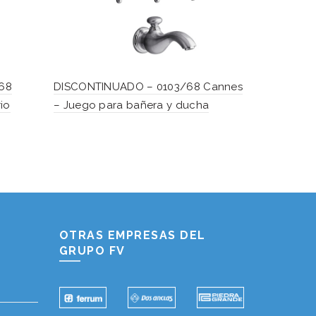
68
DISCONTINUADO – 0103/68 Cannes
DISCONTIN
io
– Juego para bañera y ducha
– Juego p
Hablemos...
Solo tenes que decirme: Hola
OTRAS EMPRESAS DEL
GRUPO FV