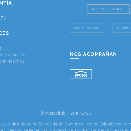
NTÍA
ACCESO EXTRANET
a FV
INSTALADORES
PROFES
CES
o
NOS ACOMPAÑAN
as Frecuentes
 con nosotros
© Interactivity - 2019-2025
0 dictada por la Secretaria de Comercio Interior: Establécese que l
odificatorias se tienen por suspendidos por todo el periodo en que l