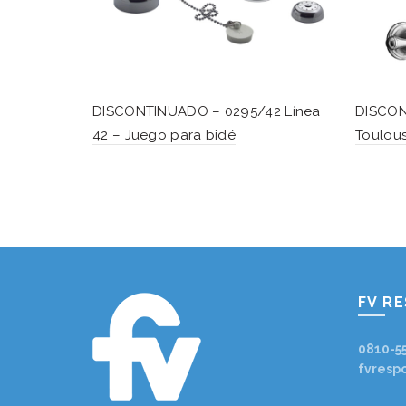
DISCONTINUADO – 0295/42 Línea
DISCON
42 – Juego para bidé
Toulou
FV R
0810-5
fvresp