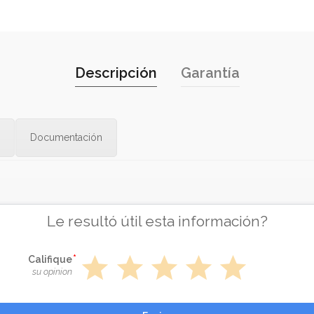
Descripción
Garantía
Documentación
Le resultó útil esta información?
star
star
star
star
star
Califique
su opinion