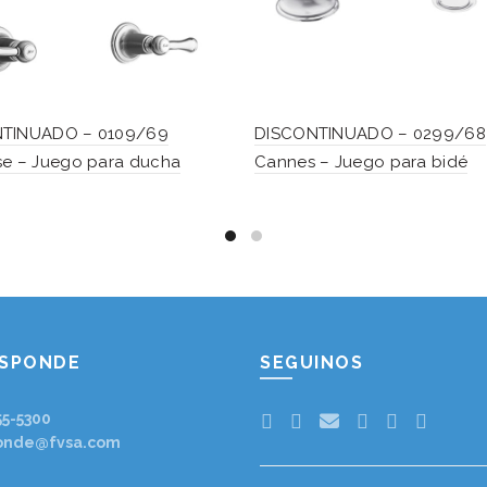
TINUADO – 0109/69
DISCONTINUADO – 0299/68
se – Juego para ducha
Cannes – Juego para bidé
ESPONDE
SEGUINOS
55-5300
onde@fvsa.com