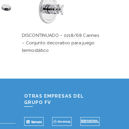
DISCONTINUADO – 0218/68 Cannes
DISCONTIN
– Conjunto decorativo para juego
Toulouse –
termostático
ducha
Hablemos...
Solo tenes que decirme: Hola
OTRAS EMPRESAS DEL
GRUPO FV