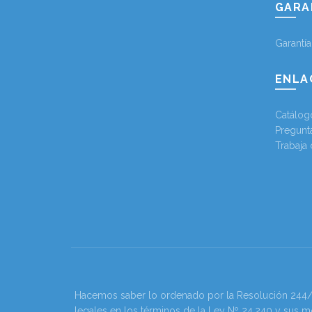
GARA
Garantí
ENLA
Catálog
Pregunt
Trabaja
Hacemos saber lo ordenado por la Resolución 244/202
legales en los términos de la Ley Nº 24.240 y sus m