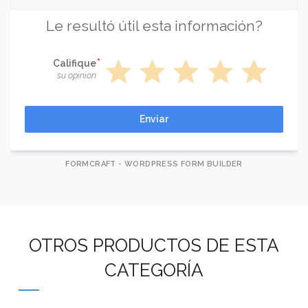
Le resultó útil esta información?
star
star
star
star
star
Califique
su opinion
Enviar
FORMCRAFT - WORDPRESS FORM BUILDER
OTROS PRODUCTOS DE ESTA
CATEGORÍA