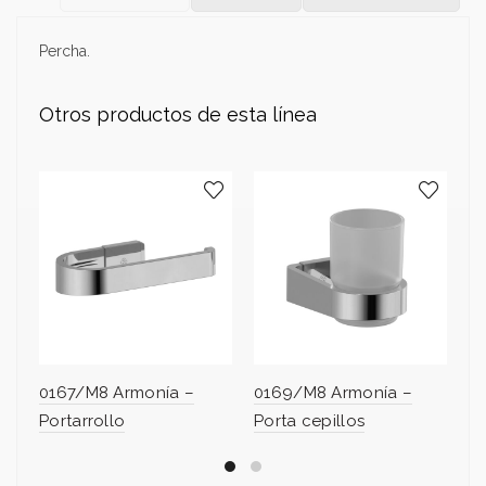
Percha.
Otros productos de esta línea
0167/M8 Armonía –
0169/M8 Armonía –
0
Portarrollo
Porta cepillos
J