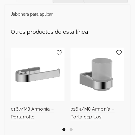
Jabonera para aplicar.
Otros productos de esta línea
0167/M8 Armonía –
0169/M8 Armonía –
0
Portarrollo
Porta cepillos
To