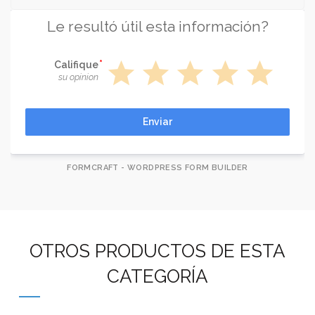
Le resultó útil esta información?
star
star
star
star
star
Califique
su opinion
Enviar
FORMCRAFT - WORDPRESS FORM BUILDER
OTROS PRODUCTOS DE ESTA
CATEGORÍA