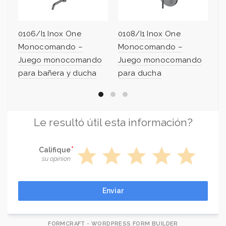
0106/I1 Inox One
0108/I1 Inox One
01
Monocomando –
Monocomando –
J
Juego monocomando
Juego monocomando
pa
para bañera y ducha
para ducha
Le resultó útil esta información?
star
star
star
star
star
Califique
su opinion
Enviar
FORMCRAFT - WORDPRESS FORM BUILDER