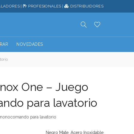
ALADORES
|
PROFESIONALES
|
DISTRIBUIDORES
RAR
NOVEDADES
orio
Inox One – Juego
do para lavatorio
monocomando para lavatorio
Negro Mate
,
Acero Inoxidable