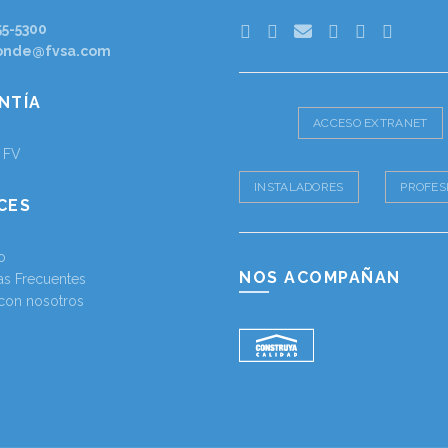
55-5300
onde@fvsa.com
NTÍA
ACCESO EXTRANET
a FV
INSTALADORES
PROFES
CES
o
NOS ACOMPAÑAN
as Frecuentes
 con nosotros