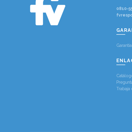
0810-5
fvresp
GARA
Garantí
ENLA
Catálog
Pregunt
Trabaja