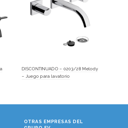
a
DISCONTINUADO – 0203/28 Melody
0203/62L M
– Juego para lavatorio
para lavato
Hablemos...
Solo tenes que decirme: Hola
OTRAS EMPRESAS DEL
GRUPO FV