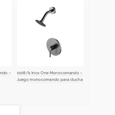
ando –
0108/I1 Inox One Monocomando –
0189/I1 Inox 
Juego monocomando para ducha
monocomando