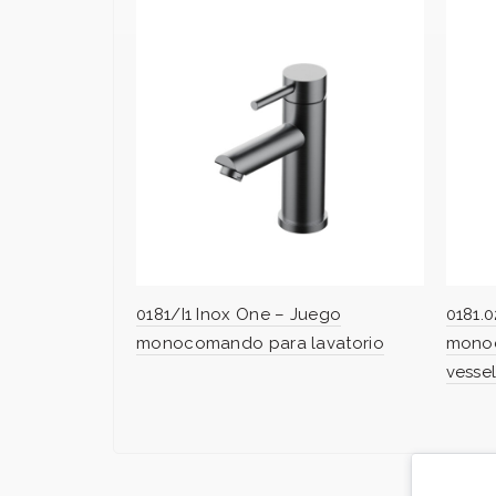
0181/I1 Inox One – Juego
0181.
monocomando para lavatorio
monoc
vesse