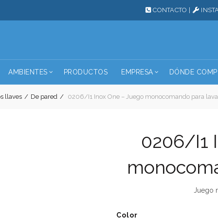
CONTACTO
|
INST
AMBIENTES
PRODUCTOS
EMPRESA
DÓNDE COMP
s llaves
De pared
0206/I1 Inox One – Juego monocomando para lavat
0206/I1 
monocoman
Juego 
Color