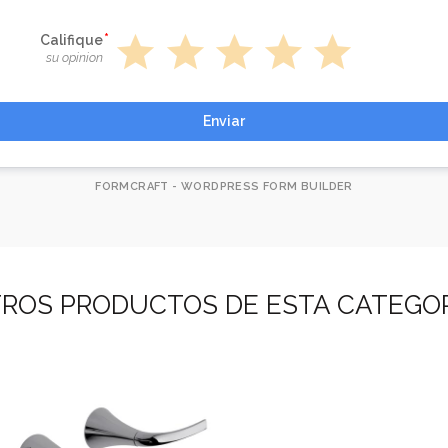
star
star
star
star
star
Califique
su opinion
Enviar
FORMCRAFT - WORDPRESS FORM BUILDER
ROS PRODUCTOS DE ESTA CATEGO