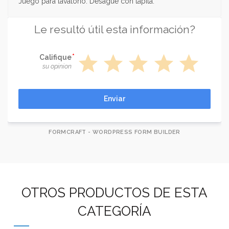
Juego para lavatorio. Desagüe con tapita.
Le resultó útil esta información?
star
star
star
star
star
Califique
su opinion
Enviar
FORMCRAFT - WORDPRESS FORM BUILDER
OTROS PRODUCTOS DE ESTA
CATEGORÍA