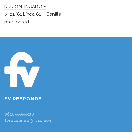
DISCONTINUADO –
0421/61 Línea 61 – Canilla
para pared
FV RESPONDE
0810-555-5300
fvresponde@fvsa.com