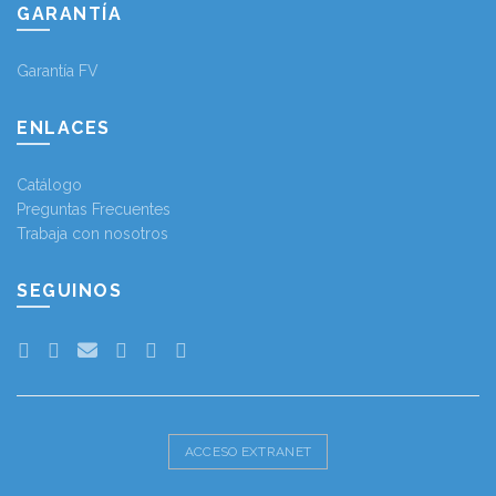
GARANTÍA
Garantía FV
ENLACES
Catálogo
Preguntas Frecuentes
Trabaja con nosotros
SEGUINOS
ACCESO EXTRANET