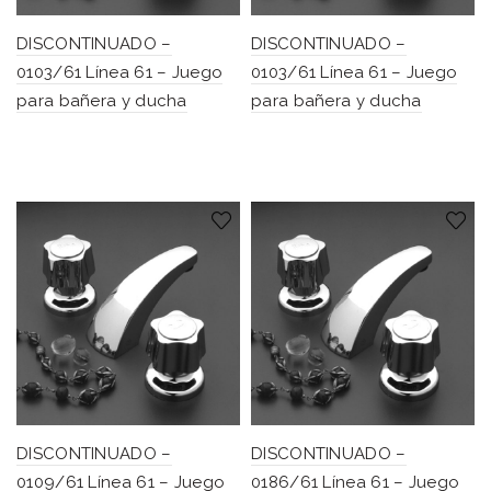
DISCONTINUADO –
DISCONTINUADO –
0103/61 Línea 61 – Juego
0103/61 Línea 61 – Juego
para bañera y ducha
para bañera y ducha
DISCONTINUADO –
DISCONTINUADO –
0109/61 Línea 61 – Juego
0186/61 Línea 61 – Juego