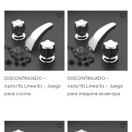
DISCONTINUADO –
DISCONTINUADO –
0400/61 Línea 61 – Juego
0401/61 Línea 61 – Juego
para cocina
para máquina lavarropa