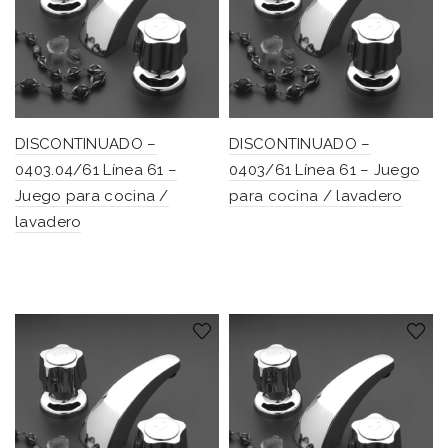
DISCONTINUADO –
DISCONTINUADO –
0403.04/61 Línea 61 –
0403/61 Línea 61 – Juego
Juego para cocina /
para cocina / lavadero
lavadero