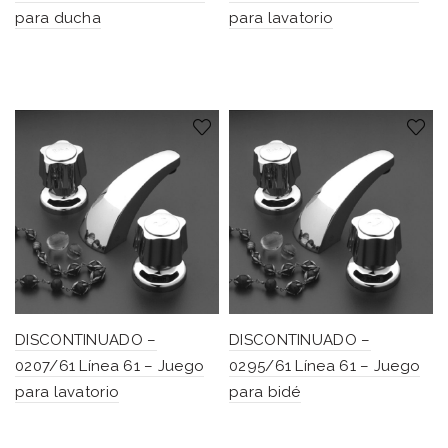
para ducha
para lavatorio
DISCONTINUADO –
DISCONTINUADO –
0207/61 Línea 61 – Juego
0295/61 Línea 61 – Juego
para lavatorio
para bidé