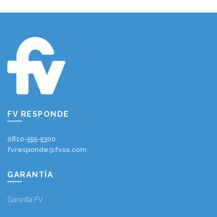
FV RESPONDE
0810-555-5300
fvresponde@fvsa.com
GARANTÍA
Garantía FV