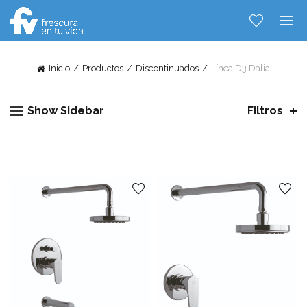
Inicio
Productos
Discontinuados
Línea D3 Dalia
Show Sidebar
Filtros
Hablemos...
Solo tenes que decirme: Hola