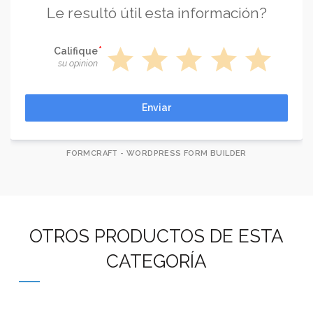
Le resultó útil esta información?
star
star
star
star
star
Califique
su opinion
Enviar
FORMCRAFT - WORDPRESS FORM BUILDER
OTROS PRODUCTOS DE ESTA
CATEGORÍA