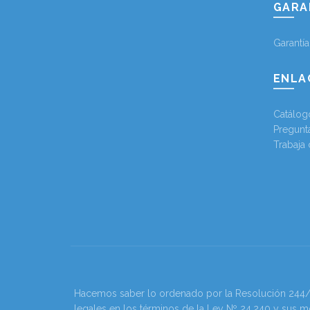
GARA
Garantí
ENLA
Catálog
Pregunt
Trabaja
Hacemos saber lo ordenado por la Resolución 244/202
legales en los términos de la Ley Nº 24.240 y sus m