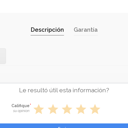
Descripción
Garantía
Le resultó útil esta información?
star
star
star
star
star
Califique
su opinion