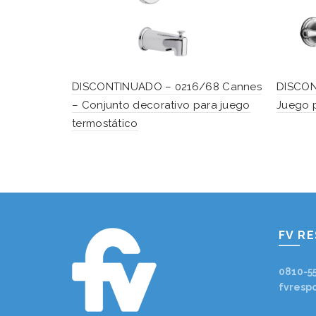
DISCONTINUADO – 0216/68 Cannes
DISCON
– Conjunto decorativo para juego
Juego 
termostático
FV R
0810-5
fvresp