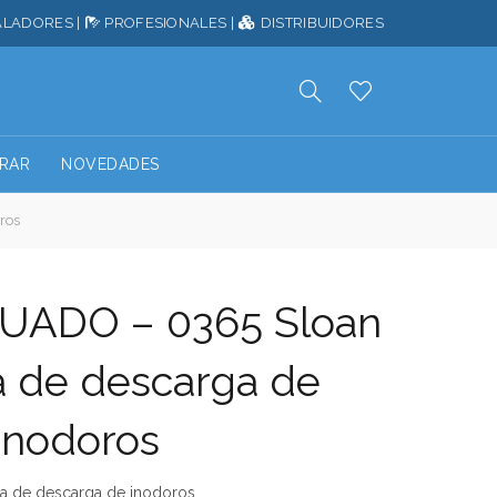
ALADORES
|
PROFESIONALES
|
DISTRIBUIDORES
RAR
NOVEDADES
ros
UADO – 0365 Sloan
a de descarga de
inodoros
la de descarga de inodoros