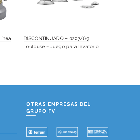
Línea
DISCONTINUADO – 0207/69
DISCONTIN
Toulouse – Juego para lavatorio
– Conjunto
termostáti
Hablemos...
Solo tenes que decirme: Hola
OTRAS EMPRESAS DEL
GRUPO FV