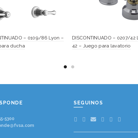
TINUADO – 0109/86 Lyon –
DISCONTINUADO – 0207/42 
para ducha
42 – Juego para lavatorio
ESPONDE
SEGUINOS
55-5300
onde@fvsa.com