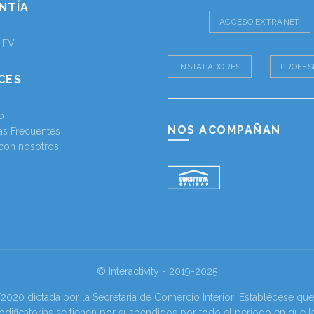
NTÍA
ACCESO EXTRANET
a FV
INSTALADORES
PROFES
CES
o
NOS ACOMPAÑAN
as Frecuentes
 con nosotros
© Interactivity - 2019-2025
0 dictada por la Secretaria de Comercio Interior: Establécese que l
odificatorias se tienen por suspendidos por todo el periodo en que l