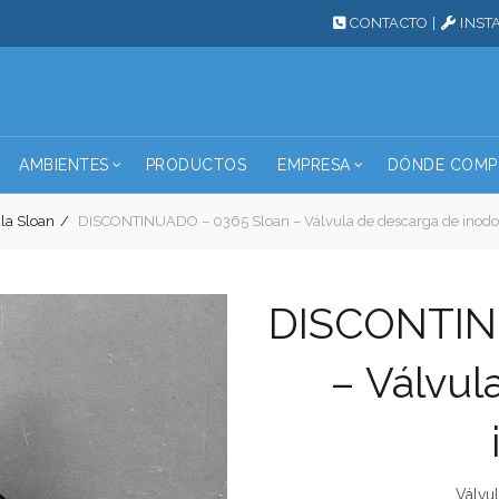
CONTACTO
|
INST
AMBIENTES
PRODUCTOS
EMPRESA
DÓNDE COMP
la Sloan
DISCONTINUADO – 0365 Sloan – Válvula de descarga de inodo
DISCONTIN
– Válvul
Válvu