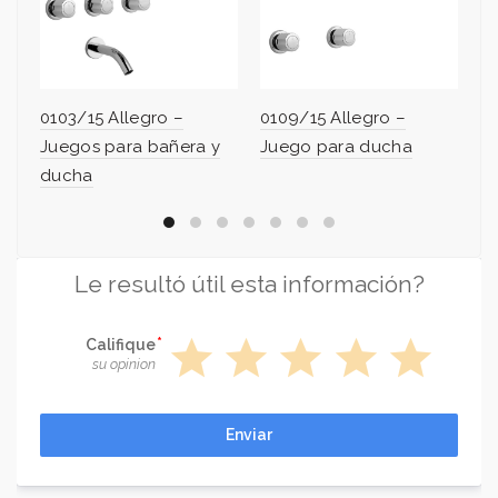
0103/15 Allegro –
0109/15 Allegro –
02
Juegos para bañera y
Juego para ducha
Ju
ducha
Le resultó útil esta información?
star
star
star
star
star
Califique
su opinion
Enviar