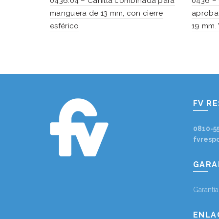
0436.04 – Canilla combinada para
0436 – 
manguera de 13 mm, con cierre
aprobad
esférico
19 mm. 
FV R
0810-5
fvresp
GARA
Garantí
ENLA