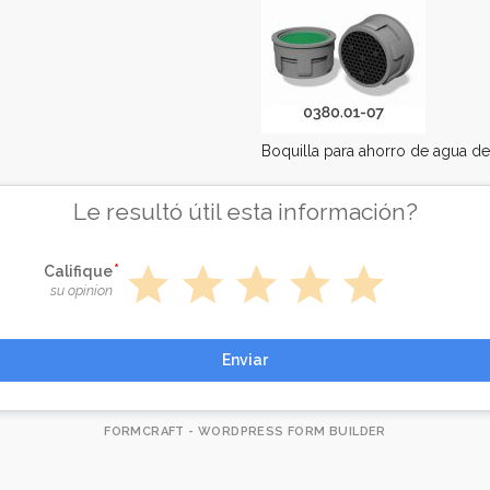
Boquilla para ahorro de agua de
Le resultó útil esta información?
star
star
star
star
star
Califique
su opinion
Enviar
FORMCRAFT - WORDPRESS FORM BUILDER