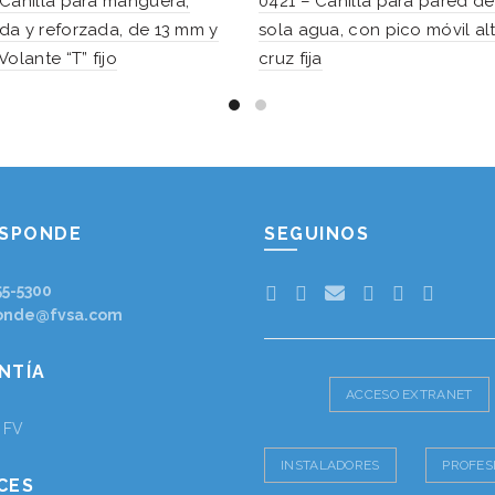
Canilla para manguera,
0421 – Canilla para pared d
a y reforzada, de 13 mm y
sola agua, con pico móvil al
Volante “T” fijo
cruz fija
ESPONDE
SEGUINOS
55-5300
onde@fvsa.com
NTÍA
ACCESO EXTRANET
a FV
INSTALADORES
PROFES
CES