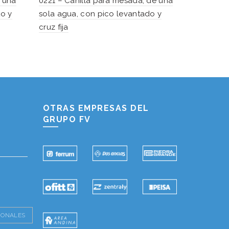
e una
0221 – Canilla para mesada, de una
0437 – Cani
to y
sola agua, con pico levantado y
manguera y
cruz fija
Hablemos...
Solo tenes que decirme: Hola
OTRAS EMPRESAS DEL
GRUPO FV
IONALES