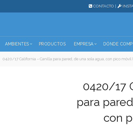
CONTACTO
|
INST
AMBIENTES
PRODUCTOS
EMPRESA
DÓNDE COMP
0420/17 California – Canilla para pared, de una sola agua, con pico móvil 
0420/17 C
para pared
con p