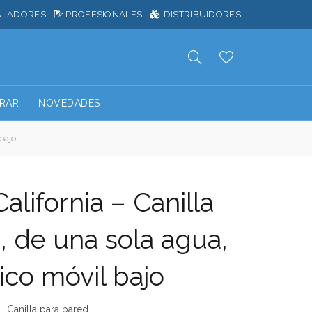
ALADORES
|
PROFESIONALES
|
DISTRIBUIDORES
RAR
NOVEDADES
bajo
alifornia – Canilla
, de una sola agua,
ico móvil bajo
Canilla para pared