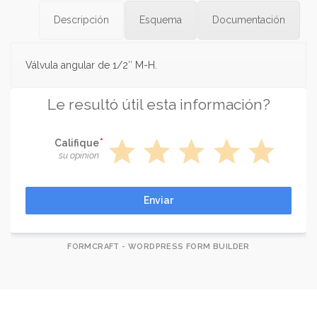
Descripción
Esquema
Documentación
Válvula angular de 1/2″ M-H.
Le resultó útil esta información?
star
star
star
star
star
Califique
su opinion
Enviar
FORMCRAFT - WORDPRESS FORM BUILDER